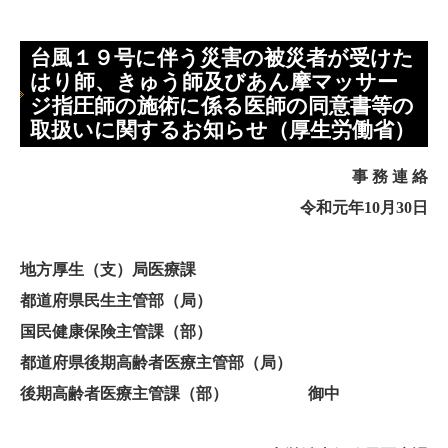
台風１９号に伴う災害の被災者が受けた
はり師、きゅう師及びあん摩マッサー
ジ指圧師の施術に係る医師の同意書等の
取扱いに関するお知らせ（厚生労働省）
事 務 連 絡
令和元年
10
月
30
日
地方厚生（支）局医療課
都道府県民生主管部（局）
国民健康保険主管課（部）
都道府県後期高齢者医療主管部（局）
後期高齢者医療主管課（部） 御中