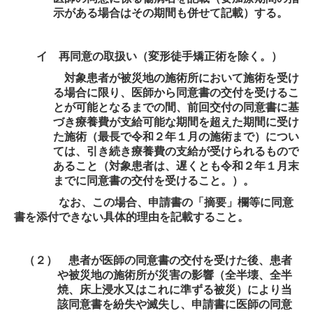
示がある場合はその期間も併せて記載）する。
イ 再同意の取扱い（変形徒手矯正術を除く。）
対象患者が被災地の施術所において施術を受け
る場合に限り、医師から同意書の交付を受けるこ
とが可能となるまでの間、前回交付の同意書に基
づき療養費が支給可能な期間を超えた期間に受け
た施術（最長で令和２年１月の施術まで）につい
ては、引き続き療養費の支給が受けられるもので
あること（対象患者は、遅くとも令和２年１月末
までに同意書の交付を受けること。）。
なお、この場合、申請書の「摘要」欄等に同意
書を添付できない具体的理由を記載すること。
（２） 患者が医師の同意書の交付を受けた後、患者
や被災地の施術所が災害の影響（全半壊、全半
焼、床上浸水又はこれに準ずる被災）により当
該同意書を紛失や滅失し、申請書に医師の同意