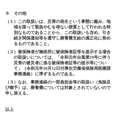
６ その他
（１）この取扱いは、災害の発生という事態に鑑み、地
域を限って緊急やむを得ない措置として行われる特
別なものであることから、この取扱いも含め、引き
続き関係通知等を遵守し療養費支給の適正化に努め
るものであること。
（２）被保険者が施術所に被保険者証等を提示する場合
の取扱いについては、「令和元年台風第
19
号に伴う
災害の被災者に係る被保険者証等の提示等につい
て」（令和元年
10
月
12
日付厚生労働省保険局医療課
事務連絡）に準ずるものである。
（３）なお、事務連絡の一部負担金等の取扱い（免除及
び猶予）は、療養費については対象とされていないので
申し添える。
以上