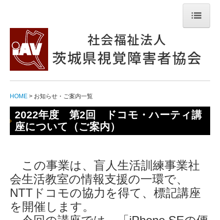
HOME
最新のお知らせ
新型コロナウイルス
HOME
お知らせ・ご案内一覧
視覚障害と日常生活
2022年度 第2回 ドコモ・ハーティ講
茨視協の活動
座について（ご案内）
法人の概要
この事業は、盲人生活訓練事業社
関連リンク
会生活教室の情報支援の一環で、
個人情報保護方針
NTTドコモの協力を得て、標記講座
を開
催します。
お問い合わせ