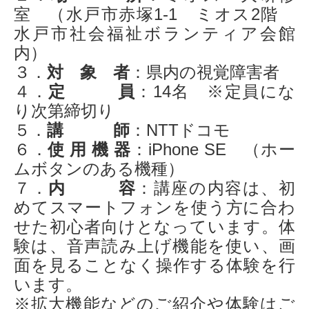
室
（水戸市赤塚1-1 ミオス2階
水戸市社会福祉ボランティア会館
内）
３．
対 象 者
：県内の視覚障害者
４．
定 員
：14名 ※定員にな
り次第締切り
５．
講 師
：NTTドコモ
６．
使 用 機 器
：iPhone SE （ホー
ムボタンのある機種）
７．
内 容
：講座の内容は、初
めてスマートフォンを使う方に合わ
せた初心者向けとなっています。体
験は、音声読み上げ機能を使い、画
面を見ることなく操作する体験を行
います。
※拡大機能などのご紹介や体験はご