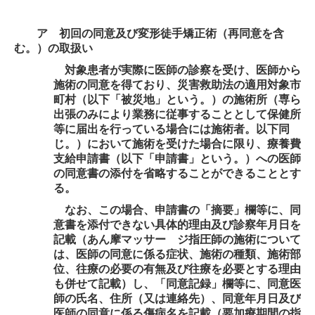
ア 初回の同意及び変形徒手矯正術（再同意を含
む。）の取扱い
対象患者が実際に医師の診察を受け、医師から
施術の同意を得ており、災害救助法の適用対象市
町村（以下「被災地」という。）の施術所（専ら
出張のみにより業務に従事することとして保健所
等に届出を行っている場合には施術者。以下同
じ。）において施術を受けた場合に限り、療養費
支給申請書（以下「申請書」という。）への医師
の同意書の添付を省略することができることとす
る。
なお、この場合、申請書の「摘要」欄等に、同
意書を添付できない具体的理由及び診察年月日を
記載（あん摩マッサー ジ指圧師の施術について
は、医師の同意に係る症状、施術の種類、施術部
位、往療の必要の有無及び往療を必要とする理由
も併せて記載）し、「同意記録」欄等に、同意医
師の氏名、住所（又は連絡先）、同意年月日及び
医師の同意に係る傷病名を記載（要加療期間の指