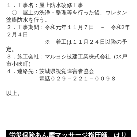
１．工事名：屋上防水改修工事
〇 屋上の洗浄・整理等を行った後、ウレタン
塗膜防水を行う。
２．工事期間：令和元年１１月７日 ～ 令和
2
年
２月４日
※ 着工は１１月２４日以降の予
定。
３．施工会社：マルヨシ技建工業株式会社（水戸
市小吹町）
４．連絡先：茨城県視覚障害者協会
電話０２９－２２１－００９８
以上。
労災保険あん摩マッサージ指圧師、はり