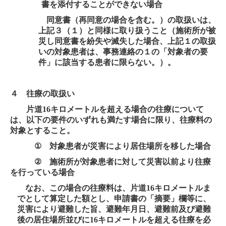
書を添付することができない場合
同意書（再同意の場合を含む。）の取扱いは、
上記３（１）と同様に取り扱うこと（施術所が被
災し同意書を紛失や滅失した場合、上記１の取扱
いの対象患者は、事務連絡の１の「対象者の要
件」に該当する患者に限らない。）。
４ 往療の取扱い
片道
16
キロメートルを超える場合の往療について
は、以下の要件のいずれも満たす場合に限り、往療料の
対象とすること。
①
対象患者が災害により居住場所を移した場合
②
施術所が対象患者に対して災害以前より往療
を行っている場合
なお、この場合の往療料は、片道
16
キロメートルま
でとして算定した額とし、申請書の「摘要」欄等に、
災害により避難した旨、避難年月日、避難前及び避難
後の居住場所並びに
16
キロメートルを超える往療を必