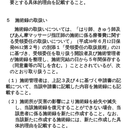
要とする具体的理由を記載すること。
５ 施術録の取扱い
施術録の取扱いについては、「はり師、きゅう師及
びあん摩マッサージ指圧師の施術に係る療養費に関す
る受領委任の取扱いについて」（平成
30
年６月
12
日保
発
0612
第２号）の別添１「受領委任の取扱規程」の
21
に基づき、受領委任を取り扱う開設者及び施術管理者
が施術録を整理し、施術完結の日から５年間保存する
（同意書等の写しを含む。）こととされているが、次
のとおり取り扱うこと。
（１）施術管理者は、上記３及び４に基づく申請書の記
載について、当該申請書に記載した内容を施術録にも記
載すること。
（２）施術所が災害の影響により施術録を紛失や滅失
し、当該施術録を復元することができない場合、当
該患者に係る施術録を新たに作成すること。なお、
当該新たに作成する施術録には、新たに作成した具
体的理由を記載すること。