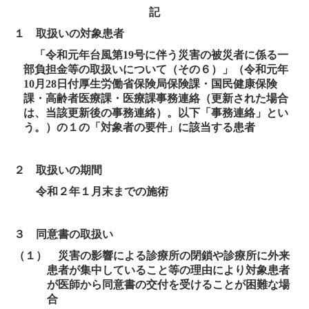
記
１ 取扱いの対象患者
「令和元年台風第
19
号に伴う災害の被災者に係る一
部負担金等の取扱いについて（その６）」（令和元年
10
月
28
日付厚生労働省保険局保険課・国民健康保険
課・高齢者医療課・医療課事務連絡（更新された場合
は、当該更新後の事務連絡）。以下「事務連絡」とい
う。）の１の「対象者の要件」に該当する患者
２ 取扱いの期間
令和２年１月末までの施術
３ 同意書の取扱い
（１） 災害の影響による診療所の閉鎖や診療所に外来
患者が集中していること等の理由により対象患者
が医師から同意書の交付を受けることが困難な場
合