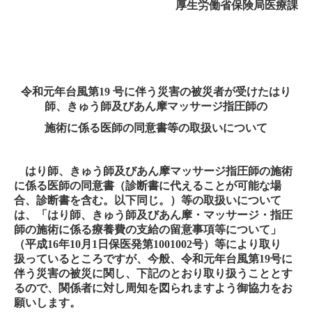
厚生労働省保険局医療課
令和元年台風第
19
号に伴う災害の被災者が受けたはり
師、きゅう師及びあん摩マッサージ指圧師の
施術に係る医師の同意書等の取扱いについて
はり師、きゅう師及びあん摩マッサージ指圧師の施術
に係る医師の同意書（診断書に代えることが可能な場
合、診断書を含む。以下同じ。）等の取扱いについて
は、「はり師、きゅう師及びあん摩・マッサージ・指圧
師の施術に係る療養費の支給の留意事項等について」
（平成
16
年
10
月
1
日保医発第
1001002
号）等により取り
扱っているところですが、今般、令和元年台風第
19
号に
伴う災害の被災に関し、下記のとおり取り扱うこととす
るので、関係者に対し周知を図られますよう御協力をお
願いします。