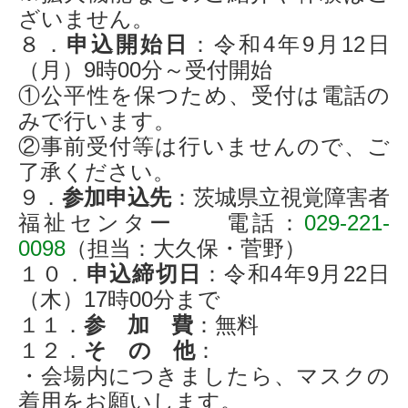
ざいません。
８．
申込開始日
：令和4年9月12日
（月）9時00分～受付開始
①公平性を保つため、受付は電話の
みで行います。
②事前受付等は行いませんので、ご
了承ください。
９．
参加申込先
：茨城県立視覚障害者
福祉センター
電話：
029-221-
0098
（担当：大久保・菅野）
１０．
申込締切日
：令和4年9月22日
（木）17時00分まで
１１．
参 加 費
：無料
１２．
そ の 他
：
・会場内につきましたら、マスクの
着用をお願いします。