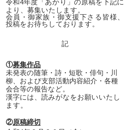
令和4年度「あかり」の原稿を下記に
より、募集いたします。
会員・御家族・御支援下さる皆様、
投稿をお待ちしております。
記
①
募集作品
未発表の随筆・詩・短歌・俳句・川
柳、および支部活動内容紹介・各種
会合等の報告など。
漢字には、読みがなをお願いいたし
ます。
②
原稿締切