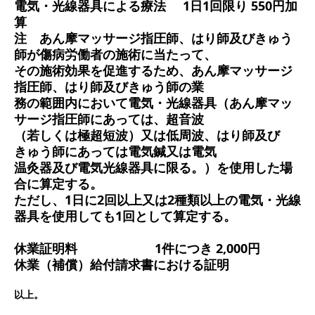
電気・光線器具による療法
1日1回限り 550円加
算
注 あん摩マッサージ指圧師、はり師及びきゅう
師が傷病労働者の施術に当たって、
その施術効果を促進するため、あん摩マッサージ
指圧師、はり師及びきゅう師の業
務の範囲内において電気・光線器具（あん摩マッ
サージ指圧師にあっては、超音波
（若しくは極超短波）又は低周波、はり師及び
きゅう師にあっては電気鍼又は電気
温灸器及び電気光線器具に限る。）を使用した場
合に算定する。
ただし、1日に2回以上又は2種類以上の電気・光線
器具を使用しても1回として算定する。
休業証明料
1件につき 2,000円
休業（補償）給付請求書における証明
以上。